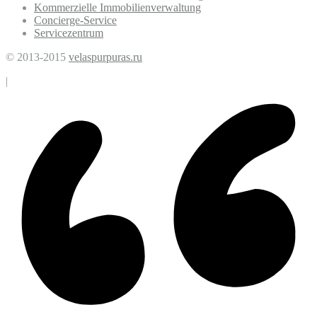
Kommerzielle Immobilienverwaltung
Concierge-Service
Servicezentrum
© 2013-2015
velaspurpuras.ru
|