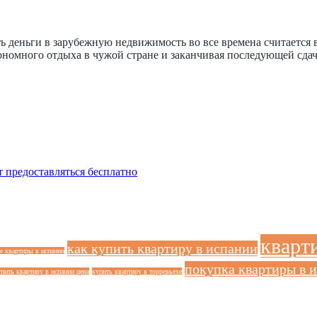
 деньги в зарубежную недвижимость во все времена считается 
ономного отдыха в чужой стране и заканчивая последующей сдач
 предоставляться бесплатно
кварт
как купить квартиру в испании
е квартиры в испании
покупка квартиры в 
пить квартиру в испании цена
купить квартиру в торревьехе