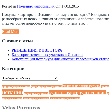
Posted in
Полезная информация
On
17.03.2015
Покупка квартиры в Испании: почему это выгодно? Вкладывать
разнообразных целях: начиная от организации собственного эк
следует более подробно узнать о том, почему это…
Read More
Свежие статьи
РЕЗИДЕНЦИЯ ИНВЕСТОРА
Категории земельных участков в Испании
Консультации нотариуса для ипотечных заемщиков станут
Категории
Категории
вилла в испании купить
аренда квартиры в испании
аренда квартиры в торревьехе
дешевы
испании
купить квартиру в испании
квартиры в торревьехе
ку
квартира в испании
снять квартиру в испании
стоимость квартир в испании
Velas Purpuras