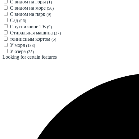
С видом на горы
(1)
С видом на море
(56)
С видом на парк
(9)
Сад
(96)
Спутниковое ТВ
(9)
Стиральная машина
(27)
теннисным кортом
(5)
У моря
(183)
У озера
(25)
Looking for certain features