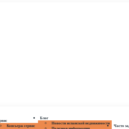
Блог
рвис
Новости испанской недвижимости
Консьерж сервис
Часто з
Полезная информация