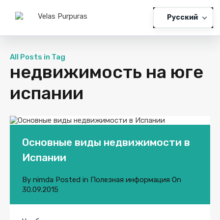
Русский
All Posts in Tag
недвижимость на юге
испании
Основные виды недвижимости в
Испании
By
nimda
Posted in
Полезная информация
On
30.09.2015