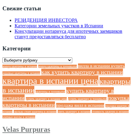
Свежие статьи
РЕЗИДЕНЦИЯ ИНВЕСТОРА
Категории земельных участков в Испании
Консультации нотариуса для ипотечных заемщиков
станут предоставляться бесплатно
Категории
Категории
вилла в испании купить
аренда квартиры в испании
аренда квартиры в торревьехе
как купить квартиру в испании
дешевые квартиры в испании
квартира в испании цена
квартиры
в испании
купить квартиру в
квартиры в торревьехе
испании
покупка
купить квартиру в испании цена
купить квартиру в торревьехе
квартиры в испании
продажа вилл в испании
продажа квартир в
испании
сколько стоит квартира в испании
снять квартиру в испании
стоимость квартир в испании
элитные виллы в испании
Velas Purpuras