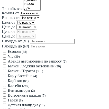
Тип объекта
Комнат от
Ванных от
Цена от
Цена до
Цена от
Цена до
Площадь от
(м²)
Площадь до
(м²)
Econom
(85)
Vip
(39)
Аренда автомобилей по запросу
(2)
Балкон / лоджия застеклены
(20)
Балкон / Терасса
(331)
Бар у бассейна
(4)
Барбекю
(85)
Бассейн
(269)
Вентиляторы
(2)
Встроенные шкафы
(7)
Гараж
(8)
Детская площадка
(18)