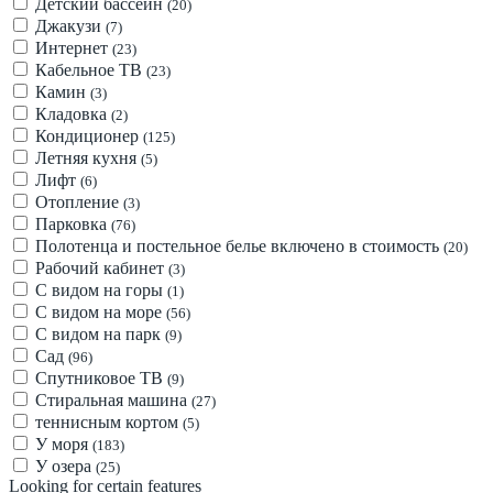
Детский бассейн
(20)
Джакузи
(7)
Интернет
(23)
Кабельное ТВ
(23)
Камин
(3)
Кладовка
(2)
Кондиционер
(125)
Летняя кухня
(5)
Лифт
(6)
Отопление
(3)
Парковка
(76)
Полотенца и постельное белье включено в стоимость
(20)
Рабочий кабинет
(3)
С видом на горы
(1)
С видом на море
(56)
С видом на парк
(9)
Сад
(96)
Спутниковое ТВ
(9)
Стиральная машина
(27)
теннисным кортом
(5)
У моря
(183)
У озера
(25)
Looking for certain features