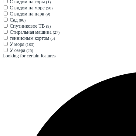
С видом на горы
(1)
С видом на море
(56)
С видом на парк
(9)
Сад
(96)
Спутниковое ТВ
(9)
Стиральная машина
(27)
теннисным кортом
(5)
У моря
(183)
У озера
(25)
Looking for certain features