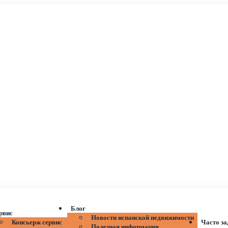
Блог
рвис
Новости испанской недвижимости
Консьерж сервис
Часто з
Полезная информация