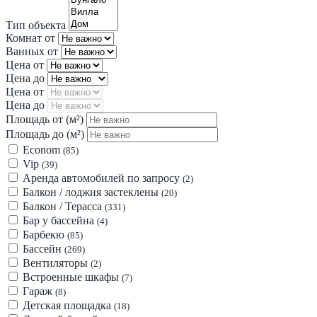
Тип объекта
Комнат от
Ванных от
Цена от
Цена до
Цена от
Цена до
Площадь от
(м²)
Площадь до
(м²)
Econom
(85)
Vip
(39)
Аренда автомобилей по запросу
(2)
Балкон / лоджия застеклены
(20)
Балкон / Терасса
(331)
Бар у бассейна
(4)
Барбекю
(85)
Бассейн
(269)
Вентиляторы
(2)
Встроенные шкафы
(7)
Гараж
(8)
Детская площадка
(18)