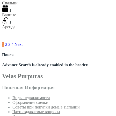
Спальни
1
Ванные
1
Аренда
€25 В сутки
1
2
3
4
Next
Поиск
Advance Search is already enabled in the header.
Velas Purpuras
Полезная Информация
Виды недвижимости
Оформление сделки
Советы при покупки дома в Испании
Часто задаваемые вопросы