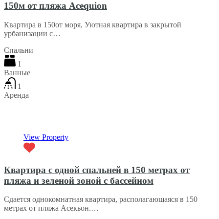
150м от пляжа Acequion
Квартира в 150от моря, Уютная квартира в закрытой
урбанизации с…
Спальни
1
Ванные
1
Аренда
€30 В сутки
View Property
Квартира с одной спальней в 150 метрах от
пляжа и зеленой зоной с бассейном
Сдается однокомнатная квартира, располагающаяся в 150
метрах от пляжа Асекьон.…