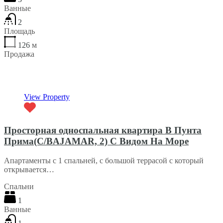
Ванные
2
Площадь
126
м
Продажа
€350,000
View Property
Просторная односпальная квартира В Пунта
Прима(C/BAJAMAR, 2) С Видом На Море
Апартаменты с 1 спальней, с большой террасой с который
открывается…
Спальни
1
Ванные