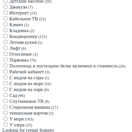
Детский бассейн
(20)
Джакузи
(7)
Интернет
(23)
Кабельное ТВ
(23)
Камин
(3)
Кладовка
(2)
Кондиционер
(125)
Летняя кухня
(5)
Лифт
(6)
Отопление
(3)
Парковка
(76)
Полотенца и постельное белье включено в стоимость
(20)
Рабочий кабинет
(3)
С видом на горы
(1)
С видом на море
(56)
С видом на парк
(9)
Сад
(96)
Спутниковое ТВ
(9)
Стиральная машина
(27)
теннисным кортом
(5)
У моря
(183)
У озера
(25)
Looking for certain features