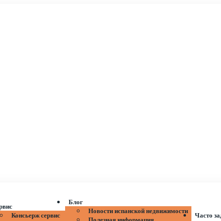
Блог
рвис
Новости испанской недвижимости
Консьерж сервис
Часто з
Полезная информация