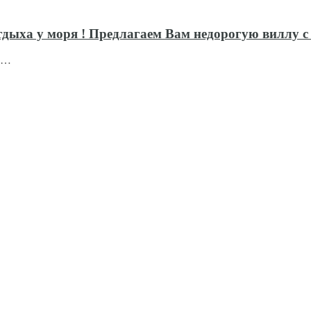
дыха у моря ! Предлагаем Вам недорогую виллу с 
 !…