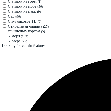
С видом на горы
(1)
С видом на море
(56)
С видом на парк
(9)
Сад
(96)
Спутниковое ТВ
(9)
Стиральная машина
(27)
теннисным кортом
(5)
У моря
(183)
У озера
(25)
Looking for certain features