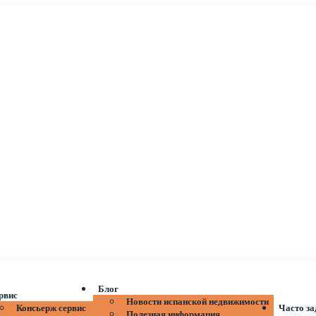
Блог
рвис
Новости испанской недвижимости
Консьерж сервис
Часто з
Полезная информация