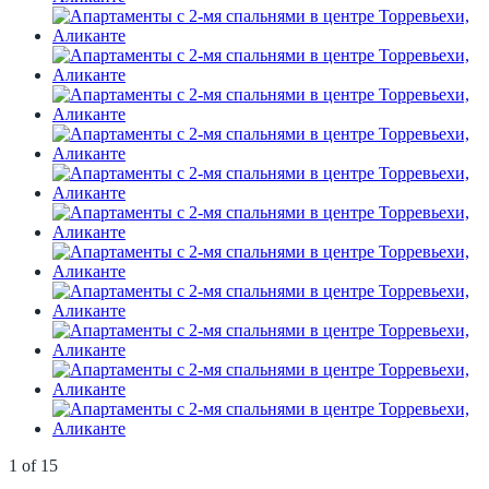
1
of
15