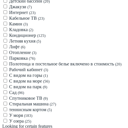
Детский бассейн
(20)
Джакузи
(7)
Интернет
(23)
Кабельное ТВ
(23)
Камин
(3)
Кладовка
(2)
Кондиционер
(125)
Летняя кухня
(5)
Лифт
(6)
Отопление
(3)
Парковка
(76)
Полотенца и постельное белье включено в стоимость
(20)
Рабочий кабинет
(3)
С видом на горы
(1)
С видом на море
(56)
С видом на парк
(9)
Сад
(96)
Спутниковое ТВ
(9)
Стиральная машина
(27)
теннисным кортом
(5)
У моря
(183)
У озера
(25)
Looking for certain features