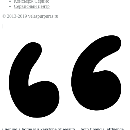
Консьерж Сервис
Сервисный центр
© 2013-2019
velaspurpuras.ru
|
Owning a home is a keystone of wealth… both financial affluence