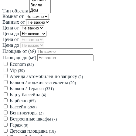
Тип объекта
Комнат от
Ванных от
Цена от
Цена до
Цена от
Цена до
Площадь от
(м²)
Площадь до
(м²)
Econom
(85)
Vip
(39)
Аренда автомобилей по запросу
(2)
Балкон / лоджия застеклены
(20)
Балкон / Терасса
(331)
Бар у бассейна
(4)
Барбекю
(85)
Бассейн
(269)
Вентиляторы
(2)
Встроенные шкафы
(7)
Гараж
(8)
Детская площадка
(18)