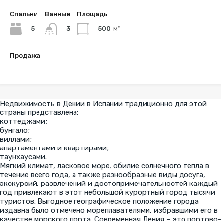
Спальни
Ванные
Площадь
5
500
м²
3
Продажа
€250,000
Недвижимость в Дении в Испании традиционно для этой
страны представлена:
коттеджами;
бунгало;
виллами;
апартаментами и квартирами;
таунхаусами.
Мягкий климат, ласковое море, обилие солнечного тепла в
течение всего года, а также разнообразные виды досуга,
экскурсий, развлечений и достопримечательностей каждый
год привлекают в этот небольшой курортный город тысячи
туристов. Выгодное географическое положение города
издавна было отмечено мореплавателями, избравшими его в
качестве морского порта. Современная Дения – это портово-