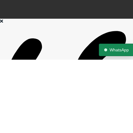
WhatsApp
Owning a home is a keystone of wealth… both financial affluence
and emotional security.