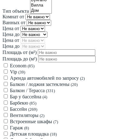
Тип объекта
Комнат от
Ванных от
Цена от
Цена до
Цена от
Цена до
Площадь от
(м²)
Площадь до
(м²)
Econom
(85)
Vip
(39)
Аренда автомобилей по запросу
(2)
Балкон / лоджия застеклены
(20)
Балкон / Терасса
(331)
Бар у бассейна
(4)
Барбекю
(85)
Бассейн
(269)
Вентиляторы
(2)
Встроенные шкафы
(7)
Гараж
(8)
Детская площадка
(18)