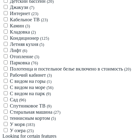
Детский бассейн
(20)
Джакузи
(7)
Интернет
(23)
Кабельное ТВ
(23)
Камин
(3)
Кладовка
(2)
Кондиционер
(125)
Летняя кухня
(5)
Лифт
(6)
Отопление
(3)
Парковка
(76)
Полотенца и постельное белье включено в стоимость
(20)
Рабочий кабинет
(3)
С видом на горы
(1)
С видом на море
(56)
С видом на парк
(9)
Сад
(96)
Спутниковое ТВ
(9)
Стиральная машина
(27)
теннисным кортом
(5)
У моря
(183)
У озера
(25)
Looking for certain features