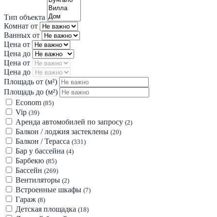
Тип объекта
Комнат от
Ванных от
Цена от
Цена до
Цена от
Цена до
Площадь от
(м²)
Площадь до
(м²)
Econom
(85)
Vip
(39)
Аренда автомобилей по запросу
(2)
Балкон / лоджия застеклены
(20)
Балкон / Терасса
(331)
Бар у бассейна
(4)
Барбекю
(85)
Бассейн
(269)
Вентиляторы
(2)
Встроенные шкафы
(7)
Гараж
(8)
Детская площадка
(18)