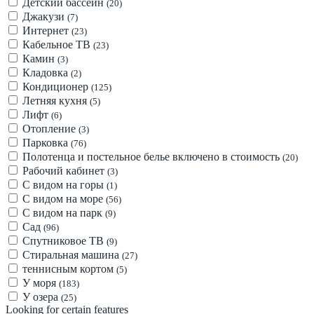
Детский бассейн
(20)
Джакузи
(7)
Интернет
(23)
Кабельное ТВ
(23)
Камин
(3)
Кладовка
(2)
Кондиционер
(125)
Летняя кухня
(5)
Лифт
(6)
Отопление
(3)
Парковка
(76)
Полотенца и постельное белье включено в стоимость
(20)
Рабочий кабинет
(3)
С видом на горы
(1)
С видом на море
(56)
С видом на парк
(9)
Сад
(96)
Спутниковое ТВ
(9)
Стиральная машина
(27)
теннисным кортом
(5)
У моря
(183)
У озера
(25)
Looking for certain features