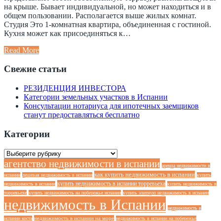
на крыше. Бывает индивидуальной, но может находиться и в
общем пользовании. Располагается выше жилых комнат.
Студия Это 1-комнатная квартира, объединенная с гостиной.
Кухня может как присоединяться к…
Read More
Свежие статьи
РЕЗИДЕНЦИЯ ИНВЕСТОРА
Категории земельных участков в Испании
Консультации нотариуса для ипотечных заемщиков
станут предоставляться бесплатно
Категории
Категории
агентство недвижимости в испании
аренда недвижимости в
как купить недвижимость в испании
испании
дешевая недвижимость в испании
купить
купить недвижимость в испании торревьеха
недвижимость в испании
купить недвижимость в
торревьехе
купить недвижимость на побережье испании
купить элитную недвижимость в испании
недвижимость в Испании
недвижимость в
недвижимость в испании на море
испании коста
недвижимость в испании на побережье