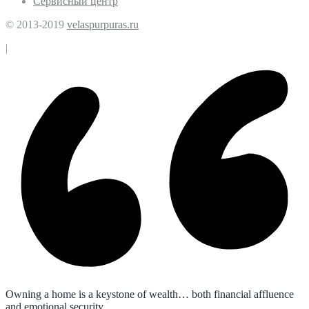
Сервисный центр
© 2013-2019
velaspurpuras.ru
|
Owning a home is a keystone of wealth… both financial affluence
and emotional security.