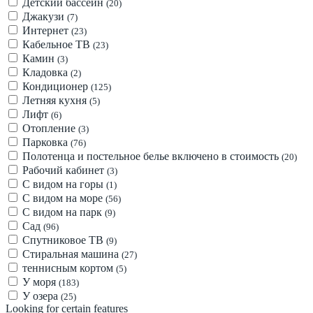
Детский бассейн
(20)
Джакузи
(7)
Интернет
(23)
Кабельное ТВ
(23)
Камин
(3)
Кладовка
(2)
Кондиционер
(125)
Летняя кухня
(5)
Лифт
(6)
Отопление
(3)
Парковка
(76)
Полотенца и постельное белье включено в стоимость
(20)
Рабочий кабинет
(3)
С видом на горы
(1)
С видом на море
(56)
С видом на парк
(9)
Сад
(96)
Спутниковое ТВ
(9)
Стиральная машина
(27)
теннисным кортом
(5)
У моря
(183)
У озера
(25)
Looking for certain features