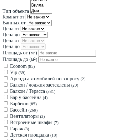
Тип объекта
Комнат от
Ванных от
Цена от
Цена до
Цена от
Цена до
Площадь от
(м²)
Площадь до
(м²)
Econom
(85)
Vip
(39)
Аренда автомобилей по запросу
(2)
Балкон / лоджия застеклены
(20)
Балкон / Терасса
(331)
Бар у бассейна
(4)
Барбекю
(85)
Бассейн
(269)
Вентиляторы
(2)
Встроенные шкафы
(7)
Гараж
(8)
Детская площадка
(18)